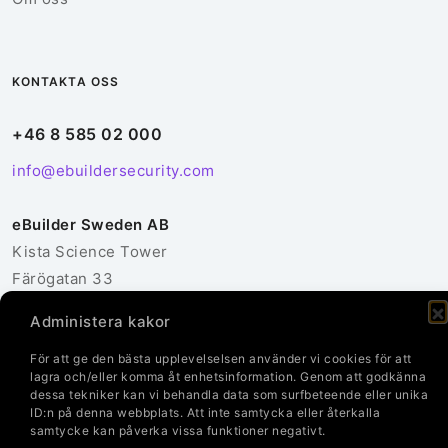
KONTAKTA OSS
+46 8 585 02 000
info@ebuildersecurity.com
eBuilder Sweden AB
Kista Science Tower
Färögatan 33
164 51 Kista
Administera kakor
Sverige
För att ge den bästa upplevelselsen använder vi cookies för att
lagra och/eller komma åt enhetsinformation. Genom att godkänna
Kontakta oss
dessa tekniker kan vi behandla data som surfbeteende eller unika
ID:n på denna webbplats. Att inte samtycka eller återkalla
samtycke kan påverka vissa funktioner negativt.