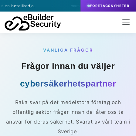
ellkedja.
·
mars 13, 2026
- eBuilder skriver avtal 
FÖRETAGSNYHETER
VANLIGA FRÅGOR
Frågor innan du väljer
cybersäkerhetspartner
Raka svar på det medelstora företag och
offentlig sektor frågar innan de låter oss ta
ansvar för deras säkerhet. Svarat av vårt team i
Sverige.