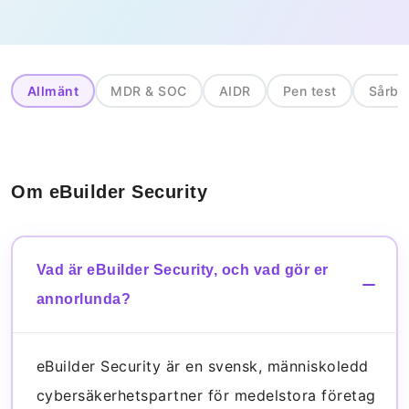
Allmänt
MDR & SOC
AIDR
Pen test
Sårba
Om eBuilder Security
Vad är eBuilder Security, och vad gör er
annorlunda?
eBuilder Security är en svensk, människoledd
cybersäkerhetspartner för medelstora företag