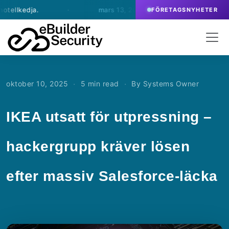
·
mars 13, 2026
- eBuilder skriver avtal om SOC-tj
FÖRETAGSNYHETER
·
·
oktober 10, 2025
5 min read
By Systems Owner
IKEA utsatt för utpressning –
hackergrupp kräver lösen
efter massiv Salesforce-läcka