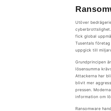
Ransom
Utöver bedrägeri
cyberbrottslighe
fick global uppm
Tusentals företag
uppgick till milja
Grundprincipen är
lösensumma krävs
Attackerna har bl
blivit mer aggress
pressen. Moderna
information om l
Ransomware handla