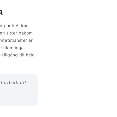
a
ing och AI kan
gen sitter bakom
tetstjänster är
raktiken inga
illgång till hela
t cyberbrott