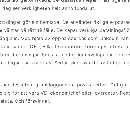
I dag ser verkligheten helt annorlunda ut.
tslingar gör sin hemläxa. De använder riktiga e-posta
 De väntar på rätt tillfälle. De kapar verkliga betalningsf
trång alls. Med hjälp av öppna sources som LinkedIn kan
a vem som är CFO, vilka leverantörer företaget arbetar 
erar betalningar. Sociala medier kan avslöja när en che
leringar kan studeras. Sedan skickas ett trovärdigt mejl
knar dessutom grundläggande e-postsäkerhet. Det gör d
e sig för att vara VD, ekonomichef eller leverantör. Pen
valuta. Och försvinner.