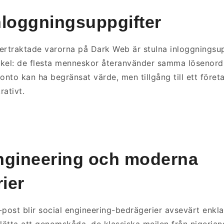
nloggningsuppgifter
ertraktade varorna på Dark Web är stulna inloggningsup
kel: de flesta menneskor återanvänder samma lösenord p
konto kan ha begränsat värde, men tillgång till ett före
rativt.
ngineering och moderna
ier
e-post blir social engineering-bedrägerier avsevärt enkla
lätta att genomskåda, de klassiska mejlen från nigerians