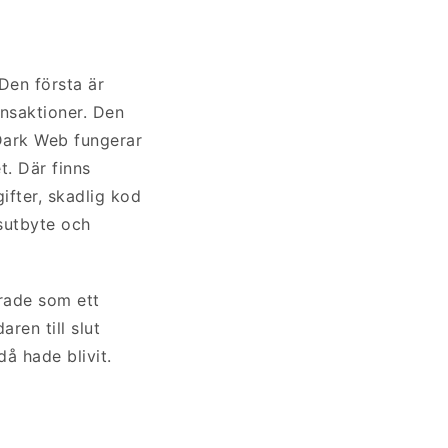
 Den första är
nsaktioner. Den
Dark Web fungerar
. Där finns
ifter, skadlig kod
tsutbyte och
rade som ett
ren till slut
å hade blivit.