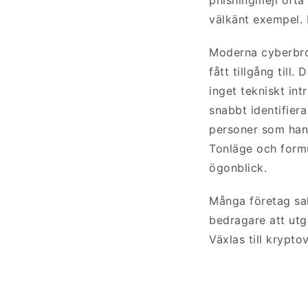
välkänt exempel. 
Moderna cyberbrot
fått tillgång till.
inget tekniskt in
snabbt identifier
personer som hant
Tonläge och formu
ögonblick.
Många företag sa
bedragare att utg
Växlas till krypto