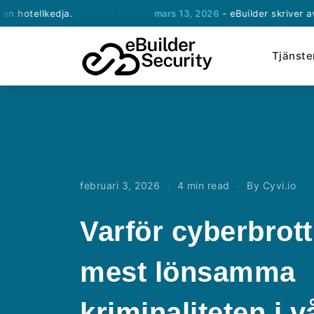
lkedja.
·
mars 13, 2026
- eBuilder skriver avtal om
Tjänste
·
·
februari 3, 2026
4 min read
By Cyvi.io
Varför cyberbrott
mest lönsamma
kriminaliteten i v