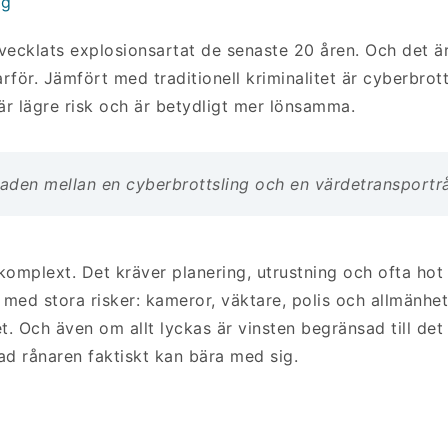
ng
vecklats explosionsartat de senaste 20 åren. Och det är
arför. Jämfört med traditionell kriminalitet är cyberbrott
r lägre risk och är betydligt mer lönsamma.
naden mellan en cyberbrottsling och en värdetransportr
 komplext. Det kräver planering, utrustning och ofta hot 
med stora risker: kameror, väktare, polis och allmänhe
t. Och även om allt lyckas är vinsten begränsad till det
vad rånaren faktiskt kan bära med sig.