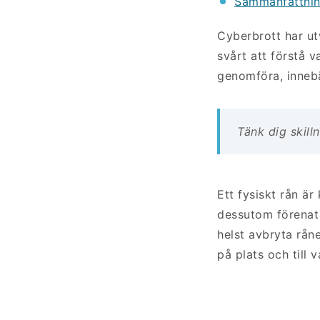
Sammanfattni
Cyberbrott har ut
svårt att förstå v
genomföra, innebä
Tänk dig skill
Ett fysiskt rån är
dessutom förenat 
helst avbryta råne
på plats och till 