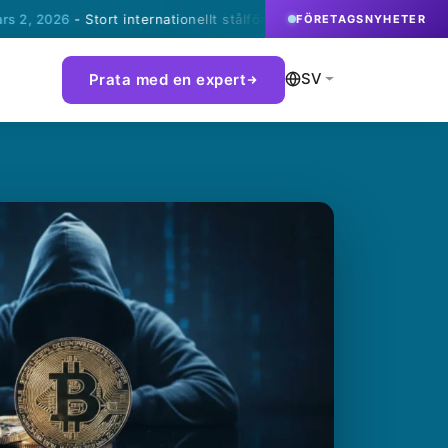
26
- Stort internationellt stålföretag väljer eBuilders Complorer fö
FÖRETAGSNYHETER
SV
Prata med en expert