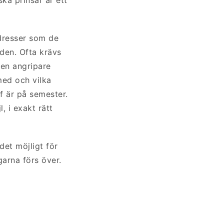
dresser som de
löden. Ofta krävs
 en angripare
med och vilka
f är på semester.
, i exakt rätt
et möjligt för
garna förs över.