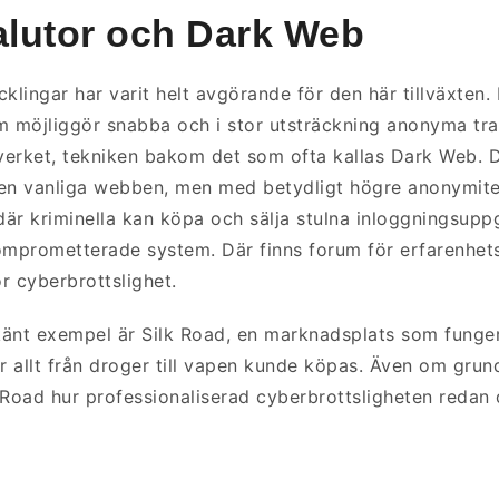
alutor och Dark Web
klingar har varit helt avgörande för den här tillväxten.
m möjliggör snabba och i stor utsträckning anonyma tra
verket, tekniken bakom det som ofta kallas Dark Web. 
en vanliga webben, men med betydligt högre anonymitet
är kriminella kan köpa och sälja stulna inloggningsuppg
 komprometterade system. Där finns forum för erfarenhe
ör cyberbrottslighet.
lkänt exempel är Silk Road, en marknadsplats som funge
r allt från droger till vapen kunde köpas. Även om grunda
 Road hur professionaliserad cyberbrottsligheten redan d